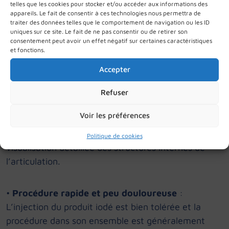
telles que les cookies pour stocker et/ou accéder aux informations des
appareils. Le fait de consentir à ces technologies nous permettra de
traiter des données telles que le comportement de navigation ou les ID
uniques sur ce site. Le fait de ne pas consentir ou de retirer son
consentement peut avoir un effet négatif sur certaines caractéristiques
Les avantages de l’arthro-CBCT
et fonctions.
Accepter
•
Faible dose d’irradiation
: Comparé aux scanners
classiques, l’arthro-CBCT expose le patient à une
Refuser
dose de rayons X réduite.
Voir les préférences
•
Haute précision
: La technique offre une
Politique de cookies
visualisation détaillée des structures internes de
l’articulation.
•
Procédure rapide et peu douloureuse
:
L’injection du produit iodé est bien tolérée et la
procédure dans son ensemble est généralement