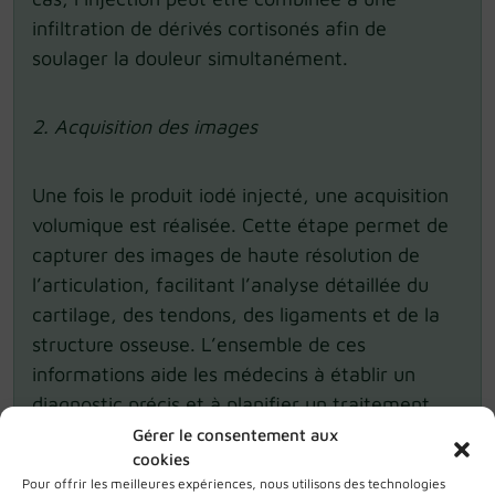
infiltration de dérivés cortisonés afin de
soulager la douleur simultanément.
2. Acquisition des images
Une fois le produit iodé injecté, une acquisition
volumique est réalisée. Cette étape permet de
capturer des images de haute résolution de
l’articulation, facilitant l’analyse détaillée du
cartilage, des tendons, des ligaments et de la
structure osseuse. L’ensemble de ces
informations aide les médecins à établir un
diagnostic précis et à planifier un traitement
adapté.
Gérer le consentement aux
cookies
Pour offrir les meilleures expériences, nous utilisons des technologies