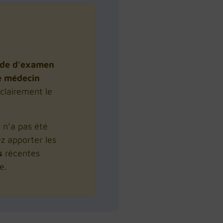
de d’examen
le médecin
 clairement le
e n’a pas été
ez apporter les
s
récentes
e.