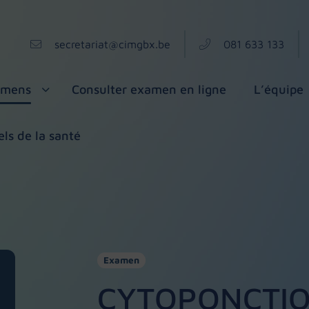
secretariat@cimgbx.be
081 633 133
amens
Consulter examen en ligne
L’équipe
els de la santé
Examen
CYTOPONCTI